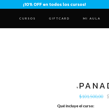
CURSOS
GIFTCARD
MI AULA
PANA
O
$
101.500,00
p
Qué incluye el curso: